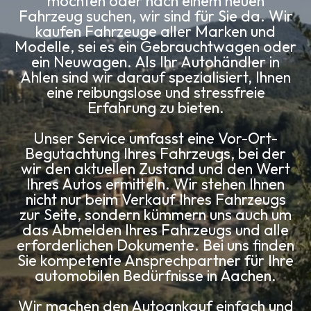
möchten oder nach einem neuen
Fahrzeug suchen, wir sind für Sie da. Wir
kaufen Fahrzeuge aller Marken und
Modelle, sei es ein Gebrauchtwagen oder
ein Neuwagen. Als Ihr Autohändler in
Ahlen sind wir darauf spezialisiert, Ihnen
eine reibungslose und stressfreie
Erfahrung zu bieten.
Unser Service umfasst eine Vor-Ort-
Begutachtung Ihres Fahrzeugs, bei der
wir den aktuellen Zustand und den Wert
Ihres Autos ermitteln. Wir stehen Ihnen
nicht nur beim Verkauf Ihres Fahrzeugs
zur Seite, sondern kümmern uns auch um
das Abmelden Ihres Fahrzeugs und alle
erforderlichen Dokumente. Bei uns finden
Sie kompetente Ansprechpartner für Ihre
automobilen Bedürfnisse in Aachen.
Wir machen den Autoankauf einfach und