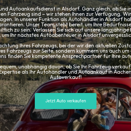
nd Autoankaufsdienst in Alsdorf. Ganz gleich, ob Sie i
en Fahrzeug sind – wir stehen Ihnen zur Verfügung. Wi
gen. In unserer Funktion als Autohändler in Alsdorf habe
arantieren. Unser Team steht bereit, um Ihre Bedürfnisse
flich zu sein. Verlassen Sie sich auf unsere langjähri
 um Ihr nächstes Autoabenteuer in Alsdorf unvergesslic
chtung Ihres Fahrzeugs, bei der wir den aktuellen Zusta
hres Fahrzeugs zur Seite, sondern kümmern uns auch um
uns finden Sie kompetente Ansprechpartner für Ihre aut
quem, unabhängig davon, ob Sie Ihr Fahrzeug verkau
Expertise als Ihr Autohändler und Autoankauf in Aachen
Autoverkauf!
Jetzt Auto verkaufen