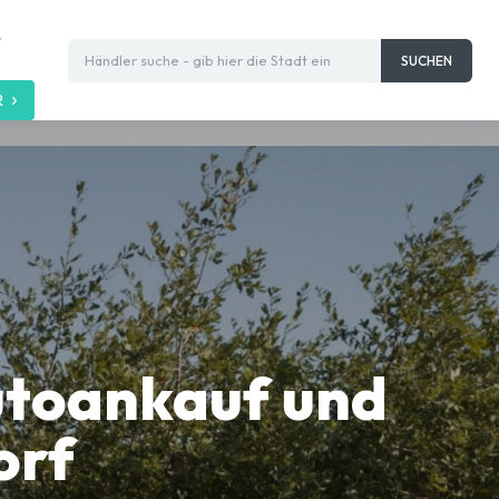
t
Händler suche - gib hier die Stadt ein
SUCHEN
R
f
utoankauf und
orf