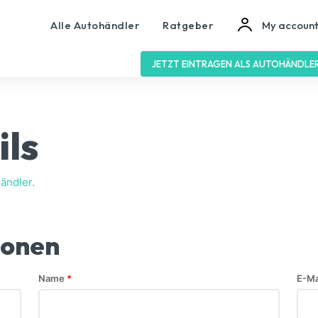
Alle Autohändler
Ratgeber
My accoun
JETZT EINTRAGEN ALS AUTOHÄNDLE
ils
ändler.
ionen
Name
*
E-Ma