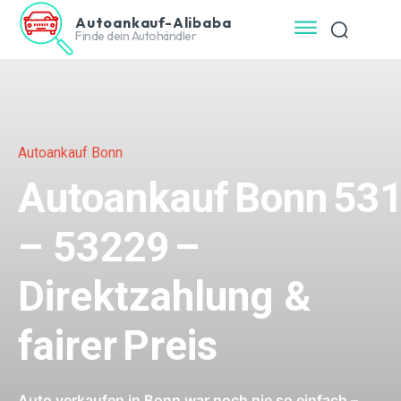
Autoankauf-Alibaba
Finde dein Autohändler
Autoankauf Bonn
Autoankauf Bonn
53
–
53229
–
Direktzahlung &
fairer Preis
Auto verkaufen in Bonn war noch nie so einfach –