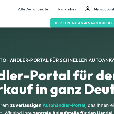
Alle Autohändler
Ratgeber
My accoun
JETZT EINTRAGEN ALS AUTOHÄNDLE
TOHÄNDLER-PORTAL FÜR SCHNELLEN AUTOANK
ler-Portal für d
rkauf in ganz Deu
Ihrem
zuverlässigen
Autohändler-Portal
, das Ihnen e
t. Wir sind Ihre
zentrale Anlaufstelle für den Hande