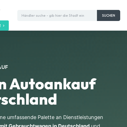
t
Händler suche - gib hier die Stadt ein
SUCHEN
R
AUF
en Autoankauf
tschland
ine umfassende Palette an Dienstleistungen
l mit Gebrauchtwagen in Deutschland
und