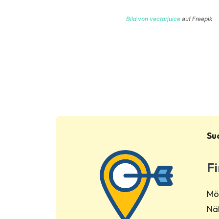
Bild von vectorjuice
auf Freepik
Su
Fi
Möc
Näh