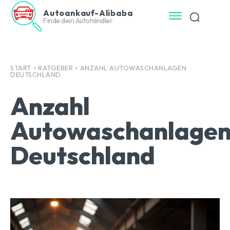
Autoankauf-Alibaba
Finde dein Autohändler
START
RATGEBER
ANZAHL AUTOWASCHANLAGEN
DEUTSCHLAND
Anzahl
Autowaschanlage
Deutschland