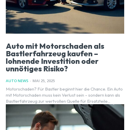
Auto mit Motorschaden als
Bastlerfahrzeug kaufen –
lohnende Investition oder
unnötiges Risiko?
AUTO NEWS
-
MAI 25, 2025
Motorschaden? Für Bastler beginnt hier die Chance. Ein Auto
mit Motorschaden muss kein Verlust sein – sondern kann als
Bastlerfahrzeug zur wertvollen Quelle für Ersatzteile...