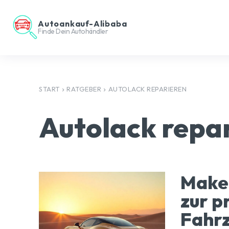
Autoankauf-Alibaba
Finde Dein Autohändler
START
RATGEBER
AUTOLACK REPARIEREN
Autolack repa
Makel
zur p
Fahr