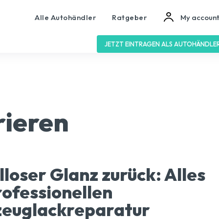
Alle Autohändler
Ratgeber
My accoun
JETZT EINTRAGEN ALS AUTOHÄNDLE
rieren
loser Glanz zurück: Alles
rofessionellen
zeuglackreparatur