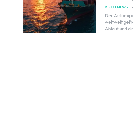
AUTO NEWS
-
Der Autoexpo
weltweit gefr
Ablauf und die