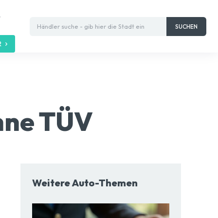
t
Händler suche - gib hier die Stadt ein
SUCHEN
R
hne TÜV
Weitere Auto-Themen