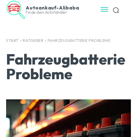
Autoankauf-Alibaba
Finde dein Autohändler
START
RATGEBER
FAHRZEUGBATTERIE PROBLEME
Fahrzeugbatterie
Probleme