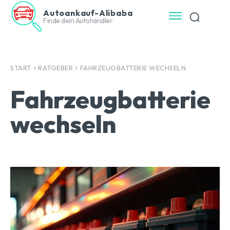
Autoankauf-Alibaba
Finde dein Autohändler
START
RATGEBER
FAHRZEUGBATTERIE WECHSELN
Fahrzeugbatterie
wechseln