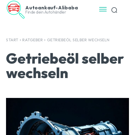
Autoankauf-Alibaba
Finde dein Autohändler
START
RATGEBER
GETRIEBEÖL SELBER WECHSELN
Getriebeöl selber
wechseln