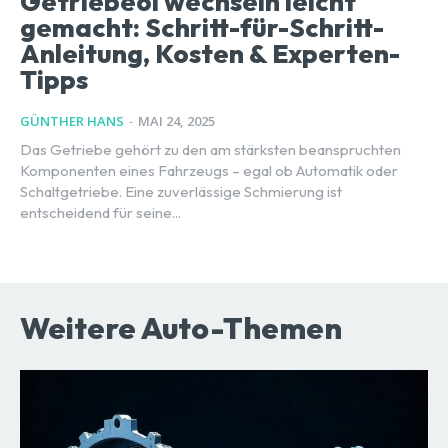
Getriebeöl wechseln leicht
gemacht: Schritt-für-Schritt-
Anleitung, Kosten & Experten-
Tipps
GÜNTHER HANS
-
MAI 24, 2025
Das Getriebe gehört zu den am stärksten beanspruchten
Komponenten eines Fahrzeugs – egal ob Automatik oder
Schaltgetriebe. Eine zuverlässige Schmierung ist
entscheidend für seine...
Weitere Auto-Themen