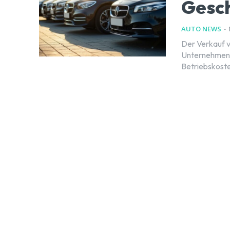
Gesc
AUTO NEWS
-
Der Verkauf v
Unternehmen z
Betriebskoste