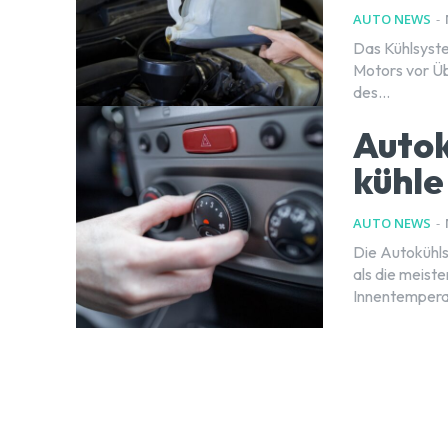
AUTO NEWS
-
Das Kühlsyste
Motors vor Üb
des...
Autok
kühle
AUTO NEWS
-
Die Autokühls
als die meist
Innentemperatu