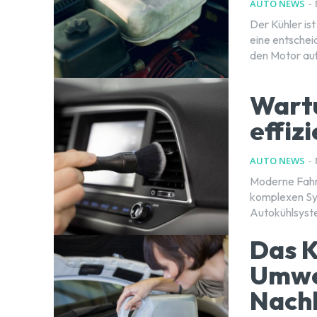
AUTO NEWS
-
Der Kühler is
eine entschei
den Motor auf
Wartu
effiz
AUTO NEWS
-
Moderne Fahrz
komplexen Sys
Autokühlsystem
Das K
Umwel
Nachh