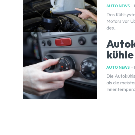
AUTO NEWS
-
Das Kühlsyste
Motors vor Üb
des...
Autok
kühle
AUTO NEWS
-
Die Autokühls
als die meist
Innentemperatu