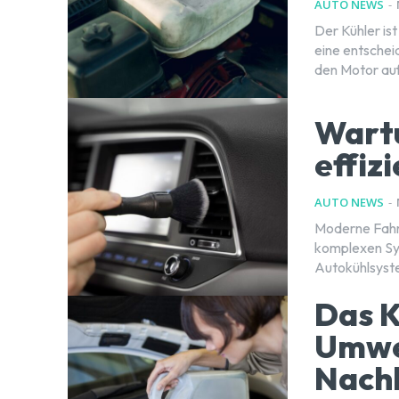
AUTO NEWS
-
Der Kühler is
eine entschei
den Motor auf
Wartu
effiz
AUTO NEWS
-
Moderne Fahrz
komplexen Sys
Autokühlsystem
Das K
Umwel
Nachh