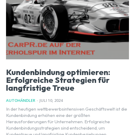
Kundenbindung optimieren:
Erfolgreiche Strategien für
langfristige Treue
AUTOHÄNDLER
-
JULI 10, 2024
In der heutigen wettbewerbsintensiven Geschäftswelt ist die
Kundenbindung erhöhen eine der größten
Herausforderungen für Unternehmen. Erfolgreiche
Kundenbindungsstrategien sind entscheidend, um
Kundentreue und langfristige Kundenbeziehungen...