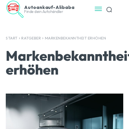
Autoankauf-Alibaba
Finde dein Autohändler
START
RATGEBER
MARKENBEKANNTHEIT ERHÖHEN
Markenbekannthei
erhöhen