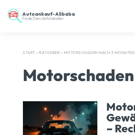
Autoankauf-Alibaba
Finde Dein Autohändler
START
RATGEBER
MOTORSCHADEN NACH 3 MONATEN
Motorschaden
Moto
Gewäh
– Rec