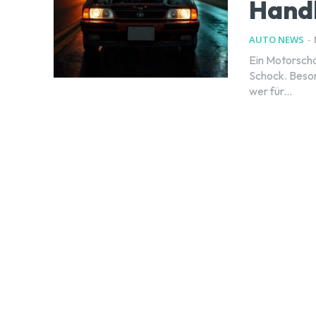
Hand
AUTO NEWS
-
Ein Motorscha
Schock. Beson
wer für...