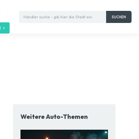
t
Händler suche - gib hier die Stadt ein
SUCHEN
R
Weitere Auto-Themen