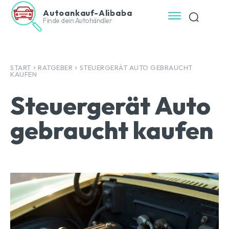
Autoankauf-Alibaba
Finde dein Autohändler
START
RATGEBER
STEUERGERÄT AUTO GEBRAUCHT
KAUFEN
Steuergerät Auto
gebraucht kaufen