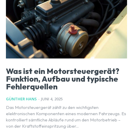
Was ist ein Motorsteuergerät?
Funktion, Aufbau und typische
Fehlerquellen
GÜNTHER HANS
-
JUNI 4, 2025
Das Motorsteuergerät zählt zu den wichtigsten
elektronischen Komponenten eines modernen Fahrzeugs. Es
kontrolliert sämtliche Abläufe rund um den Motorbetrieb –
von der Kraftstoffeinspritzung über...