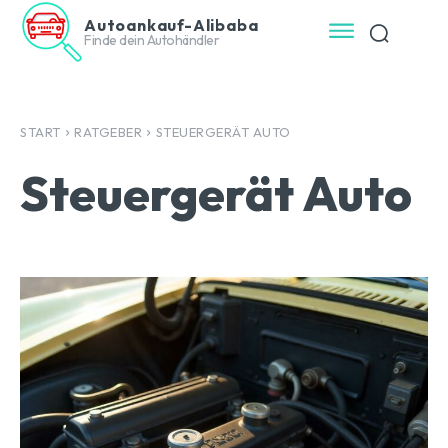
Autoankauf-Alibaba
Finde dein Autohändler
START
RATGEBER
STEUERGERÄT AUTO
Steuergerät Auto