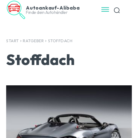
Autoankauf-Alibaba
Finde dein Autohändler
START
RATGEBER
STOFFDACH
Stoffdach