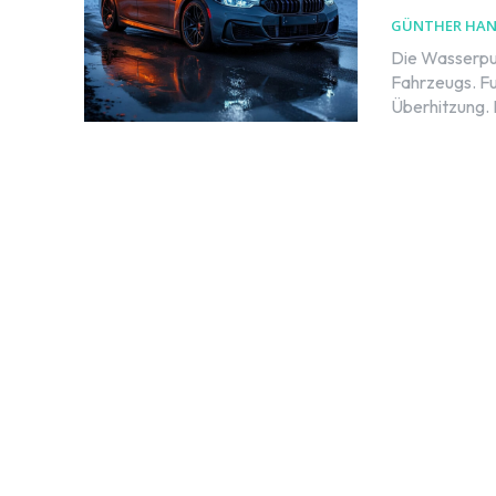
GÜNTHER HA
Die Wasserpum
Fahrzeugs. Fu
Überhitzung. E