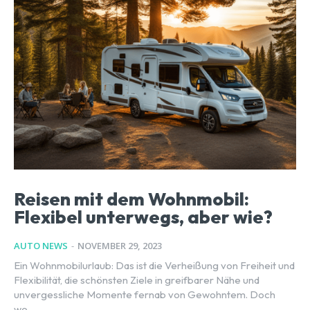
Reisen mit dem Wohnmobil:
Flexibel unterwegs, aber wie?
AUTO NEWS
-
NOVEMBER 29, 2023
Ein Wohnmobilurlaub: Das ist die Verheißung von Freiheit und
Flexibilität, die schönsten Ziele in greifbarer Nähe und
unvergessliche Momente fernab von Gewohntem. Doch
wo...