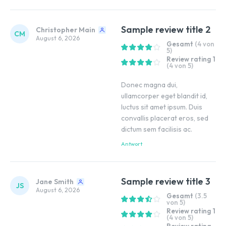
Sample review title 2
Christopher Main
CM
August 6, 2026
Gesamt
(4 von
5)
Review rating 1
(4 von 5)
Donec magna dui,
ullamcorper eget blandit id,
luctus sit amet ipsum. Duis
convallis placerat eros, sed
dictum sem facilisis ac.
Antwort
Sample review title 3
Jane Smith
JS
August 6, 2026
Gesamt
(3.5
von 5)
Review rating 1
(4 von 5)