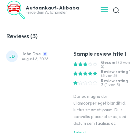
Autoankauf-Alibaba
Finde dein Autohändler
Reviews (3)
Sample review title 1
John Doe
JD
August 6, 2026
Gesamt
(3 von
5)
Review rating 1
(5 von 5)
Review rating
2
(1 von 5)
Donec magna dui,
ullamcorper eget blandit id,
luctus sit amet ipsum. Duis
convallis placerat eros, sed
dictum sem facilisis ac.
Antwort