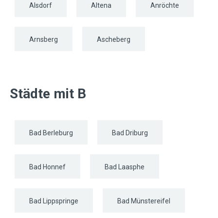
Alsdorf
Altena
Anröchte
Arnsberg
Ascheberg
Städte mit B
Bad Berleburg
Bad Driburg
Bad Honnef
Bad Laasphe
Bad Lippspringe
Bad Münstereifel