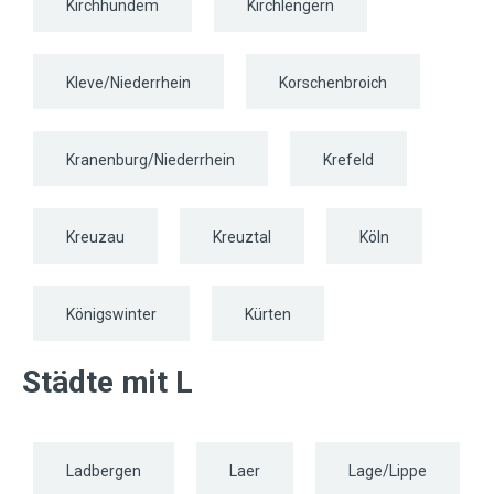
Kirchhundem
Kirchlengern
Kleve/Niederrhein
Korschenbroich
Kranenburg/Niederrhein
Krefeld
Kreuzau
Kreuztal
Köln
Königswinter
Kürten
Städte mit L
Ladbergen
Laer
Lage/Lippe