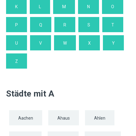
K
L
M
N
O
P
Q
R
S
T
U
V
W
X
Y
Z
Städte mit A
Aachen
Ahaus
Ahlen