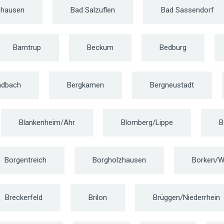
nhausen
Bad Salzuflen
Bad Sassendorf
Barntrup
Beckum
Bedburg
adbach
Bergkamen
Bergneustadt
Blankenheim/Ahr
Blomberg/Lippe
B
Borgentreich
Borgholzhausen
Borken/W
Breckerfeld
Brilon
Brüggen/Niederrhein