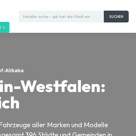
t
Händler suche - gib hier die Stadt ein
SUCHEN
R
f-Alibaba
in-Westfalen:
ich
d, Fahrzeuge aller Marken und Modelle
 insgesamt 396 Städte und Gemeinden in