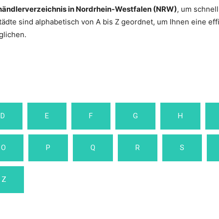
ändlerverzeichnis in Nordrhein-Westfalen (NRW)
, um schnel
tädte sind alphabetisch von A bis Z geordnet, um Ihnen eine eff
lichen.
D
E
F
G
H
O
P
Q
R
S
Z