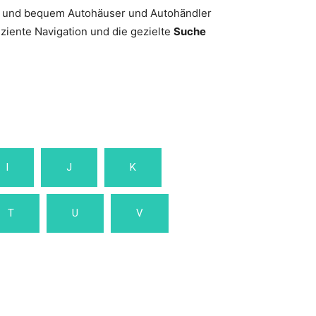
l und bequem Autohäuser und Autohändler
iziente Navigation und die gezielte
Suche
I
J
K
T
U
V