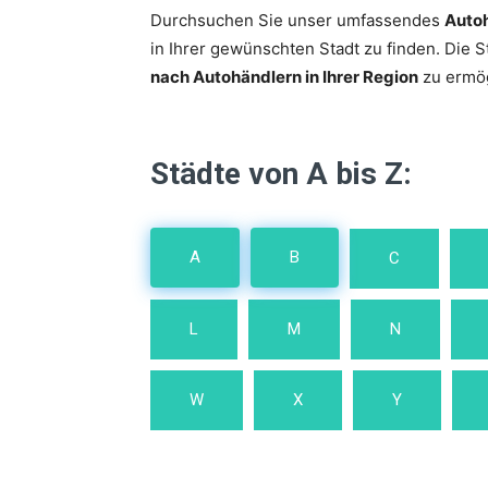
Durchsuchen Sie unser umfassendes
Autoh
in Ihrer gewünschten Stadt zu finden. Die S
nach Autohändlern in Ihrer Region
zu ermög
Städte von A bis Z:
A
B
C
L
M
N
W
X
Y