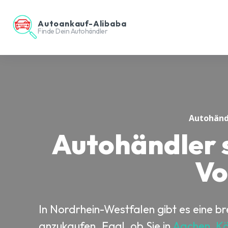
Autoankauf-Alibaba
Finde Dein Autohändler
Autohänd
Autohändler 
Vo
In Nordrhein-Westfalen gibt es eine b
anzukaufen. Egal, ob Sie in
Aachen
,
Kö