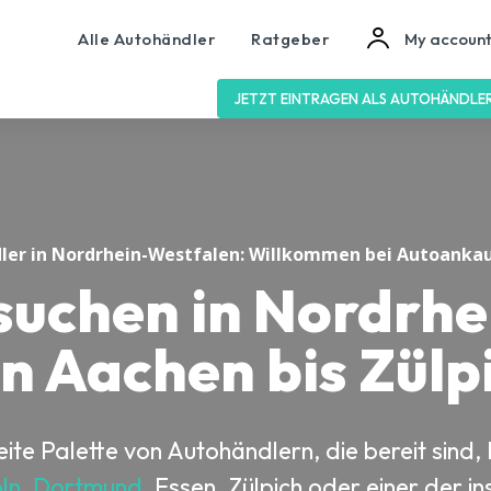
Alle Autohändler
Ratgeber
My accoun
JETZT EINTRAGEN ALS AUTOHÄNDLE
ler in Nordrhein-Westfalen: Willkommen bei Autoankau
suchen in Nordrhe
n Aachen bis Zülp
reite Palette von Autohändlern, die bereit sin
ln
,
Dortmund
, Essen, Zülpich oder einer der