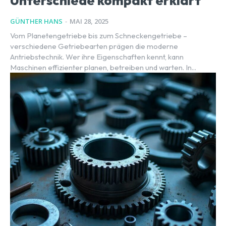
Unterschiede kompakt erklärt
GÜNTHER HANS
-
MAI 28, 2025
Vom Planetengetriebe bis zum Schneckengetriebe –
verschiedene Getriebearten prägen die moderne
Antriebstechnik. Wer ihre Eigenschaften kennt, kann
Maschinen effizienter planen, betreiben und warten. In...