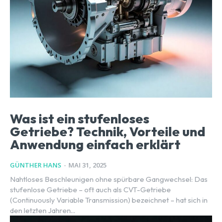
Was ist ein stufenloses
Getriebe? Technik, Vorteile und
Anwendung einfach erklärt
GÜNTHER HANS
-
MAI 31, 2025
Nahtloses Beschleunigen ohne spürbare Gangwechsel: Das
stufenlose Getriebe – oft auch als CVT-Getriebe
(Continuously Variable Transmission) bezeichnet – hat sich in
den letzten Jahren...