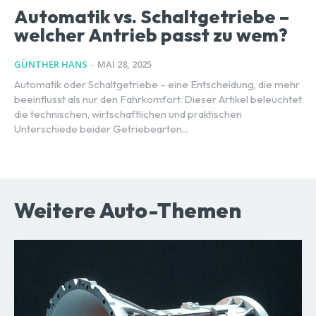
Automatik vs. Schaltgetriebe –
welcher Antrieb passt zu wem?
GÜNTHER HANS
-
MAI 28, 2025
Automatik oder Schaltgetriebe – eine Entscheidung, die mehr
beeinflusst als nur den Fahrkomfort. Dieser Artikel beleuchtet
die technischen, wirtschaftlichen und praktischen
Unterschiede beider Getriebearten...
Weitere Auto-Themen