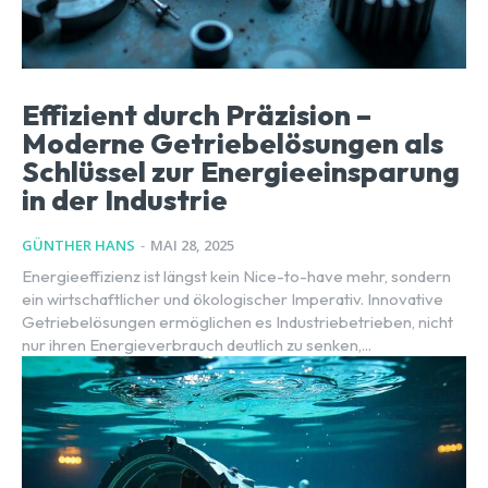
Effizient durch Präzision –
Moderne Getriebelösungen als
Schlüssel zur Energieeinsparung
in der Industrie
GÜNTHER HANS
-
MAI 28, 2025
Energieeffizienz ist längst kein Nice-to-have mehr, sondern
ein wirtschaftlicher und ökologischer Imperativ. Innovative
Getriebelösungen ermöglichen es Industriebetrieben, nicht
nur ihren Energieverbrauch deutlich zu senken,...