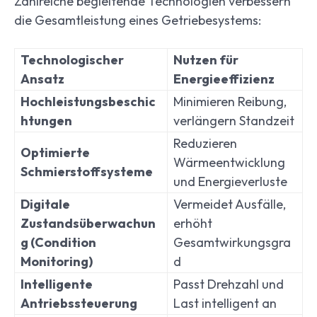
Zahlreiche begleitende Technologien verbessern
die Gesamtleistung eines Getriebesystems:
Technologischer
Nutzen für
Ansatz
Energieeffizienz
Hochleistungsbeschic
Minimieren Reibung,
htungen
verlängern Standzeit
Reduzieren
Optimierte
Wärmeentwicklung
Schmierstoffsysteme
und Energieverluste
Digitale
Vermeidet Ausfälle,
Zustandsüberwachun
erhöht
g (Condition
Gesamtwirkungsgra
Monitoring)
d
Intelligente
Passt Drehzahl und
Antriebssteuerung
Last intelligent an