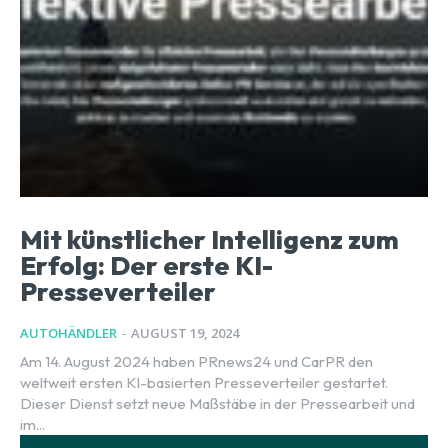
Mit künstlicher Intelligenz zum
Erfolg: Der erste KI-
Presseverteiler
AUTOHÄNDLER
-
AUGUST 19, 2024
Am 14. August 2024 haben PRnews24 und CarPR den
weltweit ersten KI-basierten Presseverteiler gestartet.
Dieser Dienst setzt neue Maßstäbe in der Pressearbeit und
im...