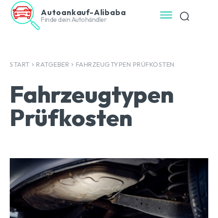
Autoankauf-Alibaba
Finde dein Autohändler
START
RATGEBER
FAHRZEUGTYPEN PRÜFKOSTEN
Fahrzeugtypen
Prüfkosten