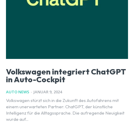
Volkswagen integriert ChatGPT
in Auto-Cockpit
AUTO NEWS
-
JANUAR 9, 2024
Volkswagen stürzt sich in die Zukunft des Autofahrens mit
einem unerwarteten Partner: ChatGPT, der künstliche
Intelligenz für die Alltagssprache. Die aufregende Neuigkeit
wurde auf...