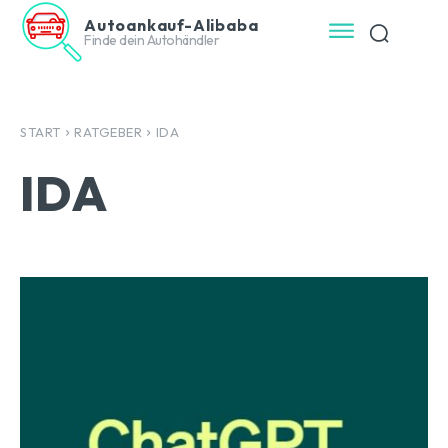
Autoankauf-Alibaba
Finde dein Autohändler
START
RATGEBER
IDA
IDA