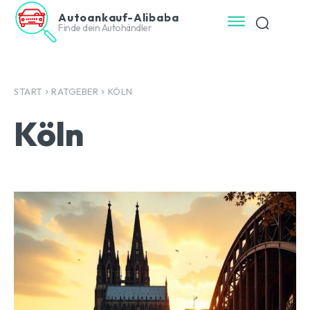
Autoankauf-Alibaba
Finde dein Autohändler
START
RATGEBER
KÖLN
Köln