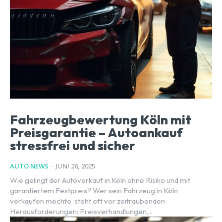
Fahrzeugbewertung Köln mit
Preisgarantie – Autoankauf
stressfrei und sicher
AUTO NEWS
-
JUNI 26, 2025
Wie gelingt der Autoverkauf in Köln ohne Risiko und mit
garantiertem Festpreis? Wer sein Fahrzeug in Köln
verkaufen möchte, steht oft vor zeitraubenden
Herausforderungen: Preisverhandlungen,...