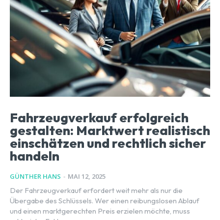
Fahrzeugverkauf erfolgreich
gestalten: Marktwert realistisch
einschätzen und rechtlich sicher
handeln
GÜNTHER HANS
-
MAI 12, 2025
Der Fahrzeugverkauf erfordert weit mehr als nur die
Übergabe des Schlüssels. Wer einen reibungslosen Ablauf
und einen marktgerechten Preis erzielen möchte, muss