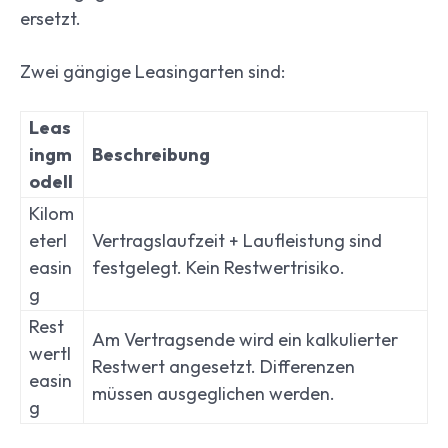
ersetzt.
Zwei gängige Leasingarten sind:
Leas
ingm
Beschreibung
odell
Kilom
eterl
Vertragslaufzeit + Laufleistung sind
easin
festgelegt. Kein Restwertrisiko.
g
Rest
Am Vertragsende wird ein kalkulierter
wertl
Restwert angesetzt. Differenzen
easin
müssen ausgeglichen werden.
g