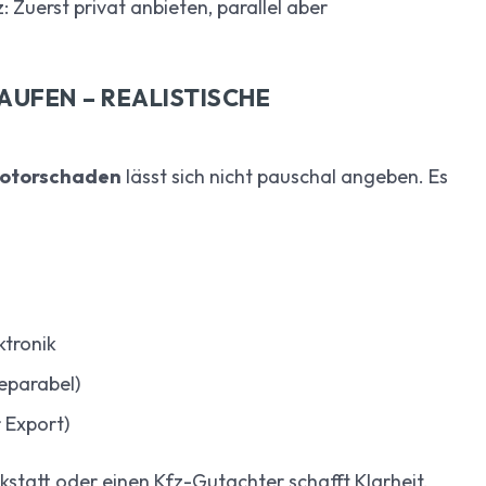
: Zuerst privat anbieten, parallel aber
UFEN – REALISTISCHE
Motorschaden
lässt sich nicht pauschal angeben. Es
ktronik
eparabel)
r Export)
statt oder einen Kfz-Gutachter schafft Klarheit.