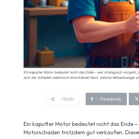
Ein kaputter Motor bedeutet nicht das Ende – wer strategisch vorgeht, 
sich der Schaden realistisch einschätzen lässt, welche Verkaufswege si
Facebook
TEILEN
Ein kaputter Motor bedeutet nicht das Ende – 
Motorschaden trotzdem gut verkaufen. Dieser F