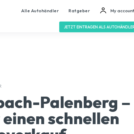
Alle Autohändler
Ratgeber
My accoun
JETZT EINTRAGEN ALS AUTOHÄNDLE
R
bach-Palenberg –
r einen schnellen