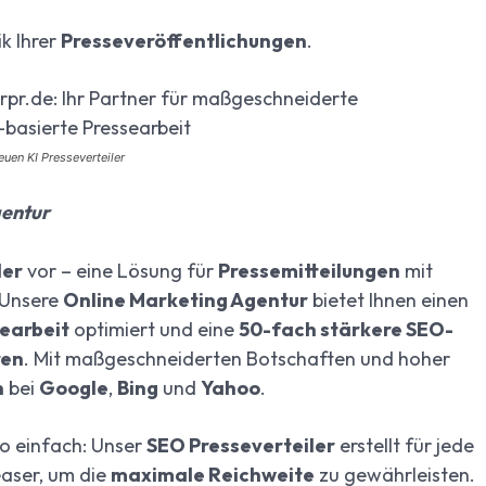
ik Ihrer
Presseveröffentlichungen
.
euen KI Presseverteiler
gentur
ler
vor – eine Lösung für
Pressemitteilungen
mit
 Unsere
Online Marketing Agentur
bietet Ihnen einen
earbeit
optimiert und eine
50-fach stärkere SEO-
ren
. Mit maßgeschneiderten Botschaften und hoher
n
bei
Google
,
Bing
und
Yahoo
.
o einfach: Unser
SEO Presseverteiler
erstellt für jede
easer, um die
maximale Reichweite
zu gewährleisten.