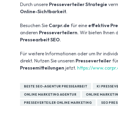
Durch unsere
Presseverteiler Strategie
verm
Online-Sichtbarkeit
.
Besuchen Sie
Carpr.de
für eine
effektive Pr
anderen
Presseverteilern
. Wir bieten Ihnen 
Pressearbeit SEO
.
Für weitere Informationen oder um Ihr individ
direkt. Nutzen Sie unseren
Presseverteiler
fü
Pressemitteilungen
jetzt.
https://www.carpr.
BESTE SEO-AGENTUR PRESSEARBEIT
KI PRESSEV
ONLINE MARKETING AGENTUR
ONLINE MARKETIN
PRESSEVERTEILER ONLINE MARKETING
SEO PRES