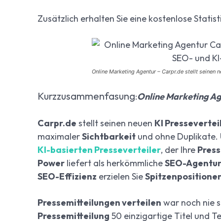
Zusätzlich erhalten Sie eine kostenlose Statist
Online Marketing Agentur – Carpr.de stellt seinen n
Kurzzusammenfasung
:
Online Marketing A
Carpr.de
stellt seinen neuen
KI Pressevertei
maximaler
Sichtbarkeit
und ohne Duplikate.
KI-basierten Presseverteiler
, der Ihre
Press
Power
liefert als herkömmliche
SEO-Agentu
SEO-Effizienz
erzielen Sie
Spitzenpositione
Pressemitteilungen verteilen
war noch nie s
Pressemitteilung
50 einzigartige Titel und T