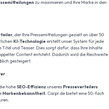
ssemitteilungen
zu maximieren und Ihre Marke in den
teiler
, der Ihre Pressemitteilungen gezielt an über 50
tlichen
KI-Technologie
erstellt unser System für jede
Titel und Teaser. Dies sorgt dafür, dass Ihre Inhalte
ppelter Content entsteht. Dadurch wird die Reichweite
blich gesteigert.
wer
die hohe
SEO-Effizienz
unseres
Presseverteilers
re
Markenbekanntheit
. Carpr.de bietet eine 50-fach
uren.