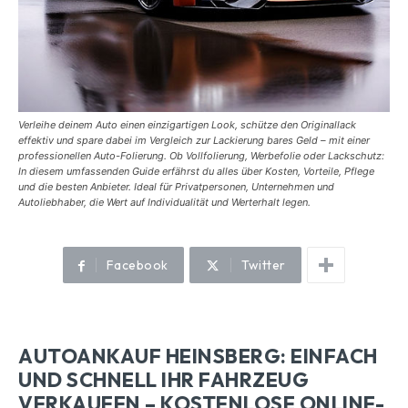
Verleihe deinem Auto einen einzigartigen Look, schütze den Originallack
effektiv und spare dabei im Vergleich zur Lackierung bares Geld – mit einer
professionellen Auto-Folierung. Ob Vollfolierung, Werbefolie oder Lackschutz:
In diesem umfassenden Guide erfährst du alles über Kosten, Vorteile, Pflege
und die besten Anbieter. Ideal für Privatpersonen, Unternehmen und
Autoliebhaber, die Wert auf Individualität und Werterhalt legen.
Facebook
Twitter
AUTOANKAUF HEINSBERG: EINFACH
UND SCHNELL IHR FAHRZEUG
VERKAUFEN – KOSTENLOSE ONLINE-