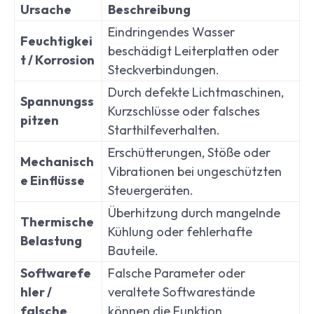
Ursache
Beschreibung
Eindringendes Wasser
Feuchtigkei
beschädigt Leiterplatten oder
t / Korrosion
Steckverbindungen.
Durch defekte Lichtmaschinen,
Spannungss
Kurzschlüsse oder falsches
pitzen
Starthilfeverhalten.
Erschütterungen, Stöße oder
Mechanisch
Vibrationen bei ungeschützten
e Einflüsse
Steuergeräten.
Überhitzung durch mangelnde
Thermische
Kühlung oder fehlerhafte
Belastung
Bauteile.
Softwarefe
Falsche Parameter oder
hler /
veraltete Softwarestände
falsche
können die Funktion