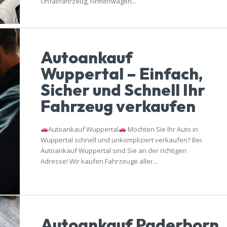
Unfallfahrzeug, Firmenwagen...
Autoankauf
Wuppertal – Einfach,
Sicher und Schnell Ihr
Fahrzeug verkaufen
Autoankauf Wuppertal
Möchten Sie Ihr Auto in
Wuppertal schnell und unkompliziert verkaufen? Bei
Autoankauf Wuppertal sind Sie an der richtigen
Adresse! Wir kaufen Fahrzeuge aller...
Autoankauf Paderborn