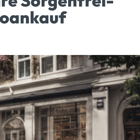
re Sorgenfrei-
toankauf