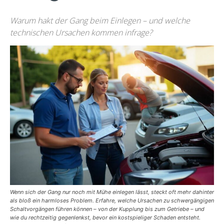
Warum hakt der Gang beim Einlegen – und welche
technischen Ursachen kommen infrage?
Wenn sich der Gang nur noch mit Mühe einlegen lässt, steckt oft mehr dahinter
als bloß ein harmloses Problem. Erfahre, welche Ursachen zu schwergängigen
Schaltvorgängen führen können – von der Kupplung bis zum Getriebe – und
wie du rechtzeitig gegenlenkst, bevor ein kostspieliger Schaden entsteht.